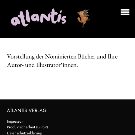
Zur
Zum
Navigation
Inhalt
springen
springen
Unt
BÜCHER
aus
AUTOR*INNEN
Vorstellung der Nominierten Bücher und Ihre
ILLUSTRATOR*INNEN
Autor- und Illustrator*innen.
LESUNGEN
Unt
VERLAG
aus
Unt
HANDEL
aus
ATLANTIS VERLAG
LIZENZEN | FOREIGN RIGHTS
Impressum
Produktsicherheit (GPSR)
NEWSLETTER
Datenschutzerklärung