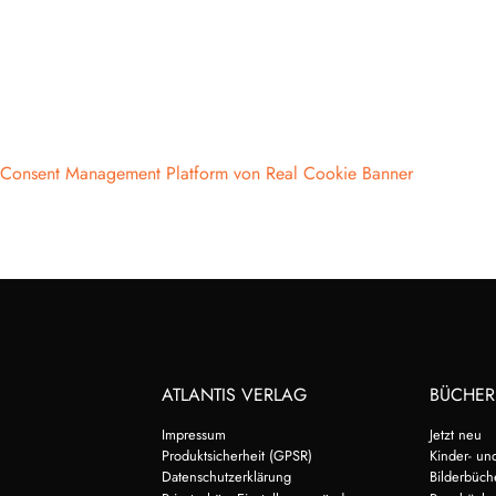
Consent Management Platform von Real Cookie Banner
ATLANTIS VERLAG
BÜCHER
Impressum
Jetzt neu
Produktsicherheit (GPSR)
Kinder- un
Datenschutzerklärung
Bilderbüch