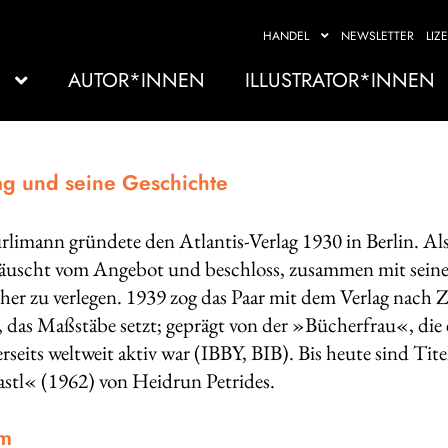
HANDEL
NEWSLETTER
LIZ
AUTOR*INNEN
ILLUSTRATOR*INNEN
ag und seine Geschichte
limann gründete den Atlantis-Verlag 1930 in Berlin. Als 
täuscht vom Angebot und beschloss, zusammen mit seine
er zu verlegen. 1939 zog das Paar mit dem Verlag nach 
das Maßstäbe setzt; geprägt von der »Bücherfrau«, die ein
rseits weltweit aktiv war (IBBY, BIB). Bis heute sind Ti
stl« (1962) von Heidrun Petrides.
m