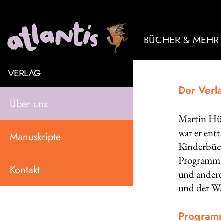
BÜCHER & MEHR
VERLAG
Der Verl
Über uns
Martin Hür
war er ent
Manuskripte
Kinderbüch
Programm, 
Kontakt
und andere
und der Wa
Program