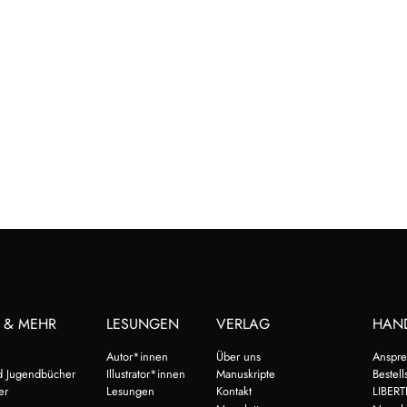
 & MEHR
LESUNGEN
VERLAG
HAN
Autor*innen
Über uns
Anspre
d Jugendbücher
Illustrator*innen
Manuskripte
Bestell
er
Lesungen
Kontakt
LIBERT