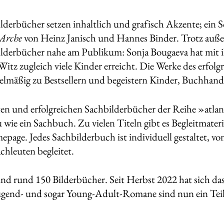
lderbücher setzen inhaltlich und ­grafisch Akzente; ein S
 Arche
von Heinz Janisch und Hannes Binder. Trotz ­auße
Bilder­bücher nahe am Publikum: Sonja Bougaeva hat mi
Witz zugleich viele Kinder erreicht. Die Werke des erfol
elmäßig zu Bestsellern und begeistern Kinder, Buchhande
ten und erfolgreichen Sachbilderbücher der Reihe »atlan
u wie ein Sachbuch. Zu vielen Titeln gibt es Begleitmater
epage. Jedes Sachbilderbuch ist individuell gestaltet, 
chleuten begleitet.
sind rund 150 Bilderbücher. Seit Herbst 2022 hat sich da
ugend- und sogar Young-Adult-Romane sind nun ein Teil