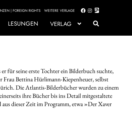
ENZEN | FOREIGN RIGHTS
WEITERE VERLAGE
Zur
Zum
Navigation
Inhalt
LESUNGEN
VERLAG
springen
springen
er für seine erste Tochter ein Bilderbuch suchte,
r Frau Bettina Hürlimann-Kiepenheuer, selbst
Zürich. Die Atlantis-Bilderbücher wurden zu einem
erseits ihre Bücher bis ins Detail mitgestaltete
tel aus dieser Zeit im Programm, etwa »Der Xaver