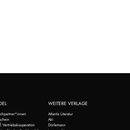
DEL
WEITERE VERLAGE
chpartner*innen
Atlantis Literatur
schein
Aki
É Vertriebskooperation
Dörlemann