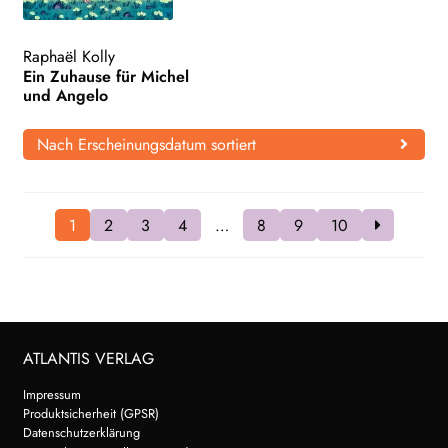
Raphaël Kolly
Ein Zuhause für Michel
und Angelo
Nach Erscheinungsdatum sortiert
1
2
3
4
…
8
9
10
ATLANTIS VERLAG
Impressum
Produktsicherheit (GPSR)
Datenschutzerklärung