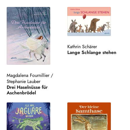
Unt
VERLAG
aus
Unt
HANDEL
aus
LIZENZEN | FOREIGN RIGHTS
Kathrin Schärer
NEWSLETTER
Lange Schlange stehen
WEITERE VERLAGE
Magdalena Fournillier
/
Stephanie Lauber
Drei Haselnüsse für
Search:
Aschenbrödel