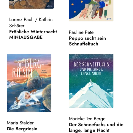
Kampa Bunt
Lorenz Pauli
/
Kathrin
Kochbuch
Schärer
Fröhliche Winternacht
Pauline Pete
MINIAUSGABE
Peppo sucht sein
Ostern
Schnuffeltuch
Weihnachten
Postkarten
Materialien
AUTOR*INNEN
ILLUSTRATOR*INNEN
Marieke Ten Berge
Maria Stalder
Der Schneefuchs und die
LESUNGEN
Die Bergriesin
lange, lange Nacht