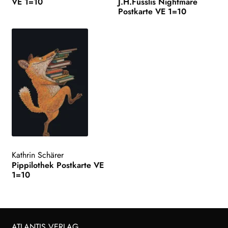
VE 1=10
J.H.Füsslis Nightmare
Postkarte VE 1=10
Kathrin Schärer
Pippilothek Postkarte VE
1=10
ATLANTIS VERLAG