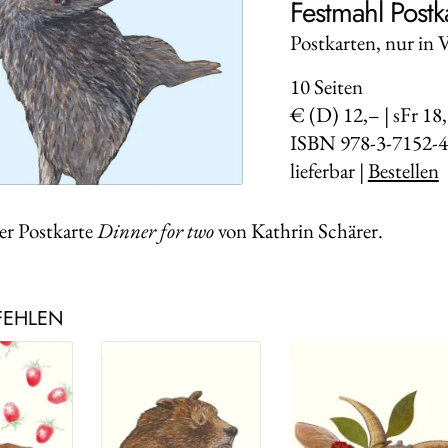
Festmahl Postk
Postkarten, nur in 
10
Seiten
€ (D) 12,– | sFr 18
ISBN 978-3-7152-4
lieferbar |
Bestellen
er Postkarte
Dinner for two
von Kathrin Schärer.
FEHLEN