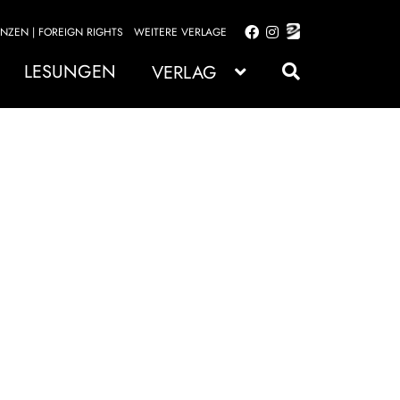
ENZEN | FOREIGN RIGHTS
WEITERE VERLAGE
Zur
Zum
Navigation
Inhalt
LESUNGEN
VERLAG
springen
springen