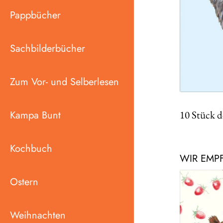
Pappbücher
Sachbilderbücher
Zum Vor- und Selberlesen
Kampa Bunt
10 Stück d
Kochbuch
WIR EMP
Ostern
Weihnachten