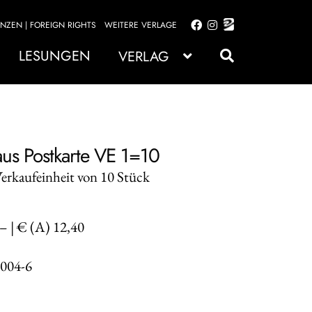
ENZEN | FOREIGN RIGHTS
WEITERE VERLAGE
Zur
Zum
Navigation
Inhalt
LESUNGEN
VERLAG
springen
springen
us Postkarte VE 1=10
Verkaufeinheit von 10 Stück
,– | € (A) 12,40
004-6