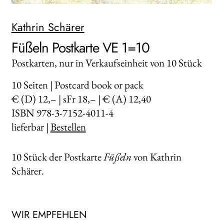
WEITERE VERLAGE
Kathrin Schärer
Füßeln Postkarte VE 1=10
Search:
Postkarten, nur in Verkaufseinheit von 10 Stück
10
Seiten | Postcard book or pack
€ (D) 12,– | sFr 18,– | € (A) 12,40
ISBN 978-3-7152-4011-4
lieferbar |
Bestellen
10 Stück der Postkarte
Füßeln
von Kathrin
Schärer.
WIR EMPFEHLEN