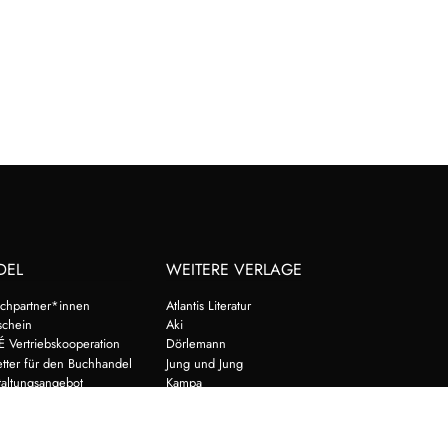
DEL
WEITERE VERLAGE
chpartner*innen
Atlantis Literatur
schein
Aki
É Vertriebskooperation
Dörlemann
tter für den Buchhandel
Jung und Jung
taltungsangebot
Kampa
au
Oktopus
Schöffling