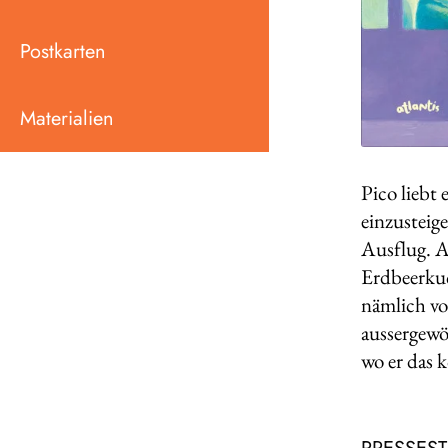
Postkarten
Materialien
Pico liebt 
einzusteige
Ausflug. A
Erdbeerkuc
nämlich vo
aussergewö
wo er das 