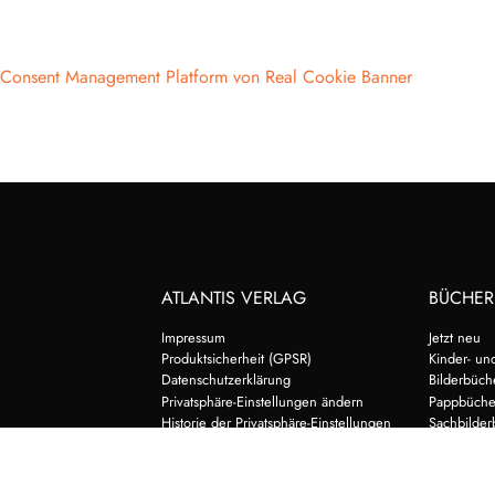
Consent Management Platform von Real Cookie Banner
ATLANTIS VERLAG
BÜCHER
Impressum
Jetzt neu
Produktsicherheit (GPSR)
Kinder- un
Datenschutzerklärung
Bilderbüch
Privatsphäre-Einstellungen ändern
Pappbüche
Historie der Privatsphäre-Einstellungen
Sachbilder
Einwilligungen widerrufen
Zum Vor- u
Postkarten