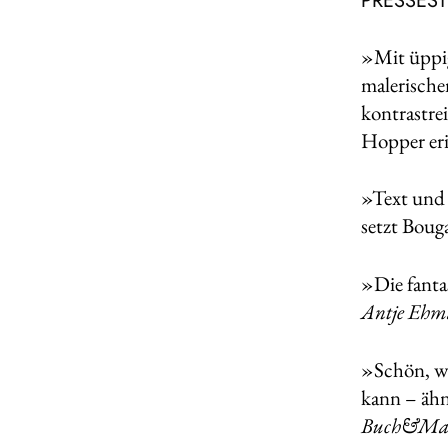
PRESSES
»Mit üppig
malerische
kontrastre
Hopper er
»Text und 
setzt Boug
»Die fanta
Antje Eh
»Schön, wi
kann – ähn
Buch&Ma