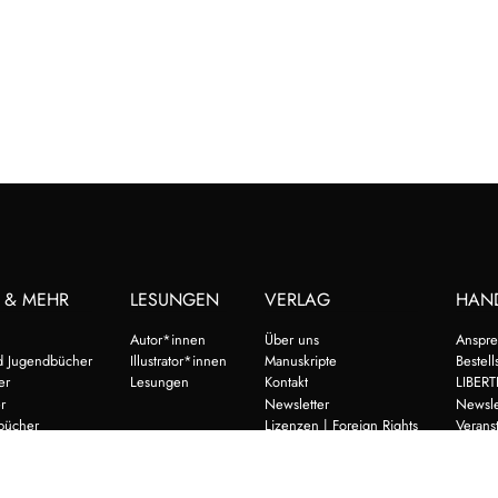
 & MEHR
LESUNGEN
VERLAG
HAN
Autor*innen
Über uns
Anspre
d Jugendbücher
Illustrator*innen
Manuskripte
Bestell
er
Lesungen
Kontakt
LIBERT
r
Newsletter
Newsle
bücher
Lizenzen | Foreign Rights
Verans
nd Selberlesen
Vorsch