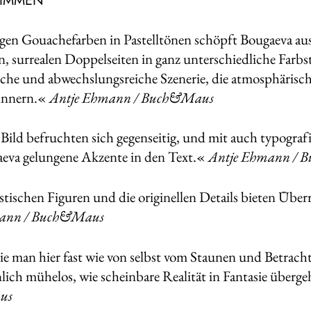
TIMMEN
en Gouachefarben in Pastelltönen schöpft Bougaeva aus 
n, surrealen Doppelseiten in ganz unterschiedliche Farb
iche und abwechslungsreiche Szenerie, die atmosphäris
innern.«
Antje Ehmann / Buch&Maus
Bild befruchten sich gegenseitig, und mit auch typogra
aeva gelungene Akzente in den Text.«
Antje Ehmann /
stischen Figuren und die originellen Details bieten Üb
mann / Buch&Maus
e man hier fast wie von selbst vom Staunen und Betracht
lich mühelos, wie scheinbare Realität in Fantasie überg
us