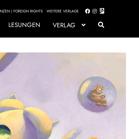
ENZEN | FOREIGN RIGHTS
WEITERE VERLAGE
Zur
Zum
Navigation
Inhalt
LESUNGEN
VERLAG
springen
springen