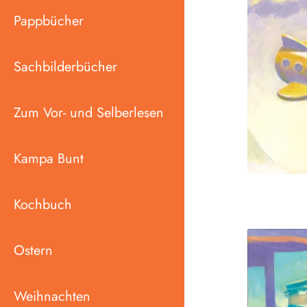
Pappbücher
Sachbilderbücher
Zum Vor- und Selberlesen
Kampa Bunt
Kochbuch
Ostern
Weihnachten