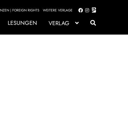
ENZEN | FOREIGN RIGHTS
WEITERE VERLAGE
Zur
Zum
Navigation
Inhalt
LESUNGEN
VERLAG
springen
springen