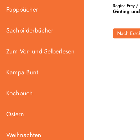
Regina Frey
/
Pappbücher
Ginting un
Sachbilderbücher
Nach Ersch
Zum Vor- und Selberlesen
Kampa Bunt
Kochbuch
Ostern
Weihnachten