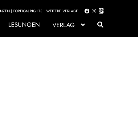
ENZEN | FOREIGN RIGHTS
WEITERE VERLAGE
Zur
Zum
Navigation
Inhalt
LESUNGEN
VERLAG
springen
springen