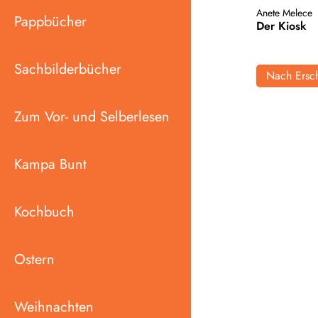
Anete Melece
Pappbücher
Der Kiosk
Sachbilderbücher
Nach Ersch
Zum Vor- und Selberlesen
Kampa Bunt
Kochbuch
Ostern
Weihnachten