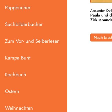
Pappbücher
Alexander Oet
Paula und d
Zirkusband
Sachbilderbücher
Nach Ersch
Zum Vor- und Selberlesen
Kampa Bunt
Kochbuch
Ostern
Weihnachten