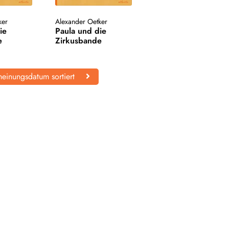
ker
Alexander Oetker
ie
Paula und die
e
Zirkusbande
einungsdatum sortiert