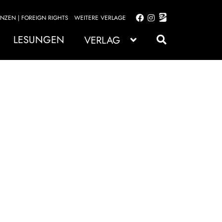
ENZEN | FOREIGN RIGHTS
WEITERE VERLAGE
Zur
Zum
Navigation
Inhalt
LESUNGEN
VERLAG
springen
springen