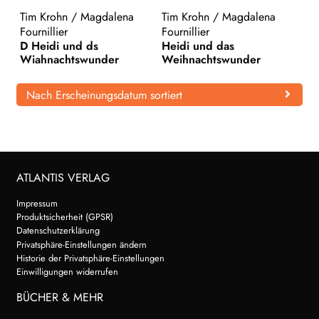
Tim Krohn
/
Magdalena
Tim Krohn
/
Magdalena
WEITERE VERLAGE
Fournillier
Fournillier
D Heidi und ds
Heidi und das
Wiahnachtswunder
Weihnachtswunder
Search:
Nach Erscheinungsdatum sortiert
ATLANTIS VERLAG
Impressum
Produktsicherheit (GPSR)
Datenschutzerklärung
Privatsphäre-Einstellungen ändern
Historie der Privatsphäre-Einstellungen
Einwilligungen widerrufen
BÜCHER & MEHR