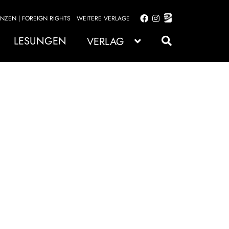
ENZEN | FOREIGN RIGHTS
WEITERE VERLAGE
Zur
Zum
Navigation
Inhalt
LESUNGEN
VERLAG
springen
springen