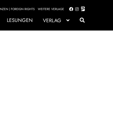
ENZEN | FOREIGN RIGHTS
WEITERE VERLAGE
Zur
Zum
Navigation
Inhalt
LESUNGEN
VERLAG
springen
springen