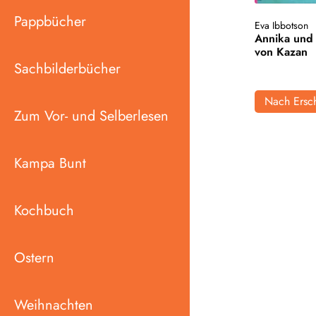
Pappbücher
Eva Ibbotson
Annika und 
von Kazan
Sachbilderbücher
Nach Ersch
Zum Vor- und Selberlesen
Kampa Bunt
Kochbuch
Ostern
Weihnachten