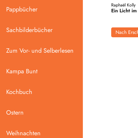
Raphaël Kolly
Pappbücher
Ein Licht i
Sachbilderbücher
Nach Ersch
Zum Vor- und Selberlesen
Kampa Bunt
Kochbuch
Ostern
Weihnachten