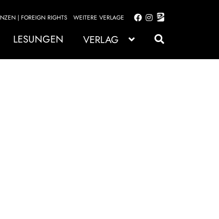
ENZEN | FOREIGN RIGHTS
WEITERE VERLAGE
Zur
Zum
Navigation
Inhalt
LESUNGEN
VERLAG
springen
springen