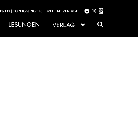
ENZEN | FOREIGN RIGHTS
WEITERE VERLAGE
Zur
Zum
Navigation
Inhalt
LESUNGEN
VERLAG
springen
springen