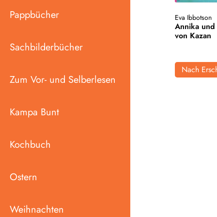
Pappbücher
Eva Ibbotson
Annika und 
von Kazan
Sachbilderbücher
Nach Ersch
Zum Vor- und Selberlesen
Kampa Bunt
Kochbuch
Ostern
Weihnachten