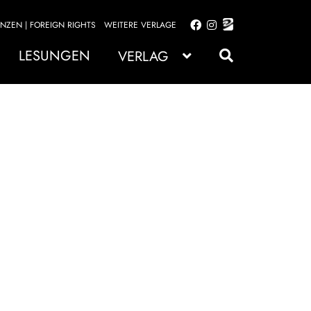
ENZEN | FOREIGN RIGHTS
WEITERE VERLAGE
Zur
Zum
Navigation
Inhalt
LESUNGEN
VERLAG
springen
springen