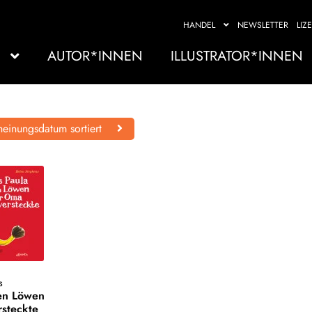
HANDEL
NEWSLETTER
LIZ
AUTOR*INNEN
ILLUSTRATOR*INNEN
einungsdatum sortiert
s
den Löwen
rsteckte