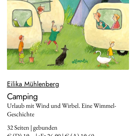
WEITERE VERLAGE
Search:
Eilika Mühlenberg
Camping
Urlaub mit Wind und Wirbel. Eine Wimmel-
Geschichte
32
Seiten | gebunden
€ (D) 19,– | sFr 26,90 | € (A) 19,60