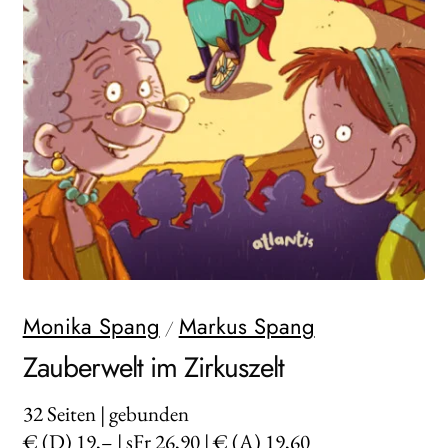
WEITERE VERLAGE
Search:
Monika Spang
Markus Spang
/
Zauberwelt im Zirkuszelt
32
Seiten | gebunden
€ (D) 19,– | sFr 26,90 | € (A) 19,60