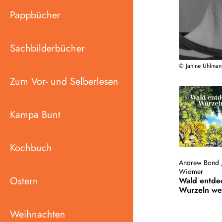
Pappbücher
Sachbilderbücher
© Janine Uhlman
Zum Vor- und Selberlesen
Kampa Bunt
Kochbuch
Andrew Bond
Widmer
Ostern
Wald entde
Wurzeln w
Weihnachten