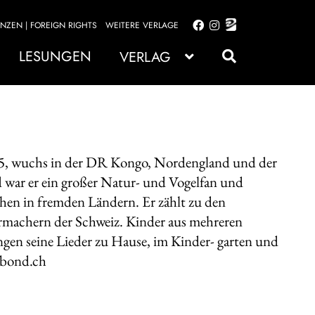
ENZEN | FOREIGN RIGHTS
WEITERE VERLAGE
Zur
Zum
Navigation
Inhalt
LESUNGEN
VERLAG
springen
springen
, wuchs in der DR Kongo, Nordengland und der
d war er ein großer Natur- und Vogelfan und
chen in fremden Ländern. Er zählt zu den
ermachern der Schweiz. Kinder aus mehreren
ngen seine Lieder zu Hause, im Kinder- garten und
wbond.ch