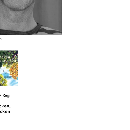
n
/
Regi
cken,
ecken