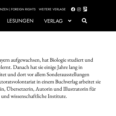
ENZEN | FOREIGN RIGHTS
WEITERE VERLAGE
Zur
Zum
Navigation
Inhalt
LESUNGEN
VERLAG
springen
springen
Bayern aufgewachsen, hat Biologie studiert und
lernt. Danach hat sie einige Jahre lang in
et und dort vor allem Sonderausstellungen
oratsvolontariat in einem Buchverlag arbeitet sie
n, Übersetzerin, Autorin und Illustratorin für
und wissenschaftliche Institute.