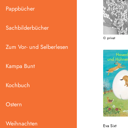
Pappbücher
Sachbilderbücher
© privat
Zum Vor- und Selberlesen
Kampa Bunt
Kochbuch
Ostern
Weihnachten
Eva Sixt