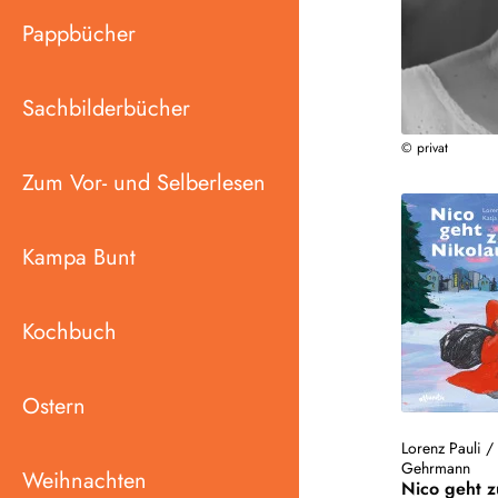
Pappbücher
Sachbilderbücher
© privat
Zum Vor- und Selberlesen
Kampa Bunt
Kochbuch
Ostern
Lorenz Pauli
Gehrmann
Weihnachten
Nico geht 