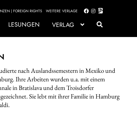
ENZEN | FOREIGN RIGHTS
WEITERE VERLAGE
Zur
Zum
Navigation
Inhalt
LESUNGEN
VERLAG
springen
springen
N
udierte nach Auslandssemestern in Mexiko und
mburg. Ihre Arbeiten wurden u.a. mit einem
ale in Bratislava und dem Troisdorfer
ezeichnet. Sie lebt mit ihrer Familie in Hamburg
ldi.