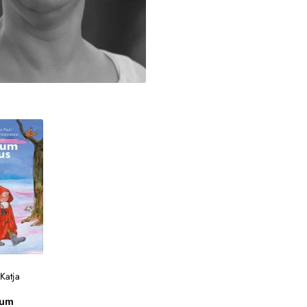
/
Katja
zum