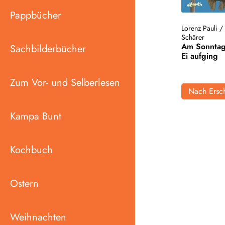
Pappbücher
Lorenz Pauli
Schärer
Am Sonntag,
Sachbilderbücher
Ei aufging
Zum Vor- und Selberlesen
Nach Ersch
Kampa Bunt
Kochbuch
Ostern
Weihnachten