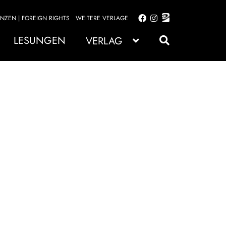
ENZEN | FOREIGN RIGHTS
WEITERE VERLAGE
Zur
Zum
Navigation
Inhalt
LESUNGEN
VERLAG
springen
springen