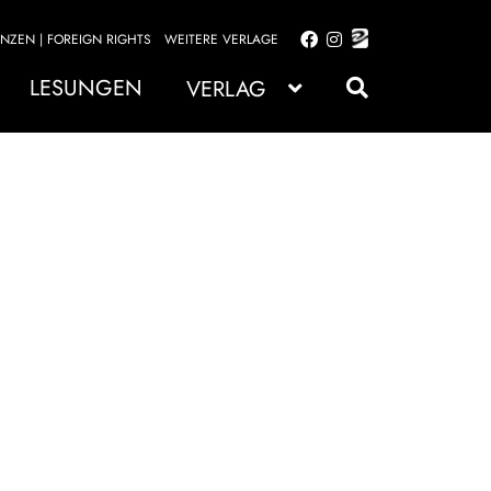
ENZEN | FOREIGN RIGHTS
WEITERE VERLAGE
Zur
Zum
Navigation
Inhalt
LESUNGEN
VERLAG
springen
springen