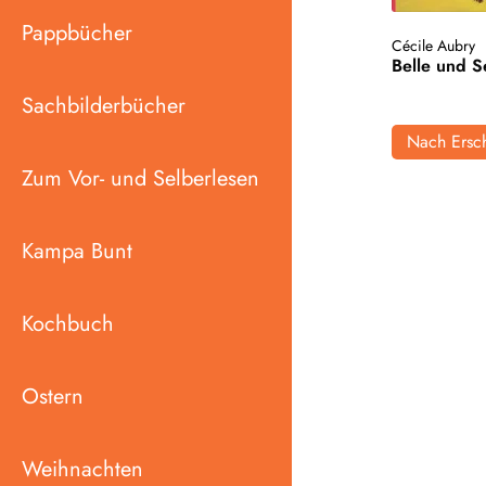
Pappbücher
Cécile Aubry
Belle und S
Sachbilderbücher
Nach Ersch
Zum Vor- und Selberlesen
Kampa Bunt
Kochbuch
Ostern
Weihnachten