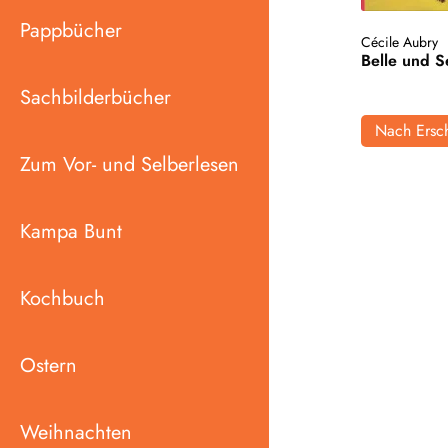
Pappbücher
Cécile Aubry
Belle und S
Sachbilderbücher
Nach Ersch
Zum Vor- und Selberlesen
Kampa Bunt
Kochbuch
Ostern
Weihnachten