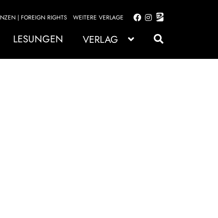
ENZEN | FOREIGN RIGHTS
WEITERE VERLAGE
Zur
Zum
Navigation
Inhalt
LESUNGEN
VERLAG
springen
springen