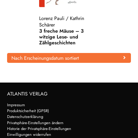
WEITERE VERLAGE
Lorenz Pauli
/
Kathrin
Schärer
3 freche Mäuse – 3
Search:
witzige Lese- und
Zählgeschichten
Nach Erscheinungsdatum sortiert
ATLANTIS VERLAG
Impressum
Produktsicherheit (GPSR)
Datenschutzerklärung
Privatsphäre-Einstellungen ändern
Historie der Privatsphäre-Einstellungen
Einwilligungen widerrufen