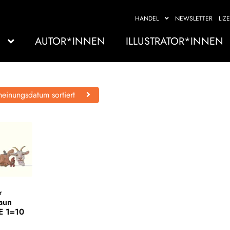
HANDEL
NEWSLETTER
LIZ
AUTOR*INNEN
ILLUSTRATOR*INNEN
einungsdatum sortiert
r
aun
VE 1=10