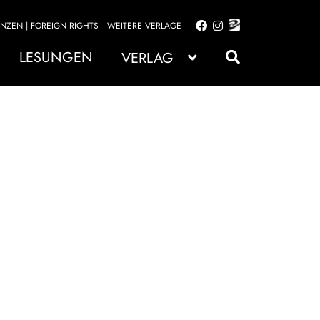
ENZEN | FOREIGN RIGHTS
WEITERE VERLAGE
Zur
Zum
Navigation
Inhalt
LESUNGEN
VERLAG
springen
springen