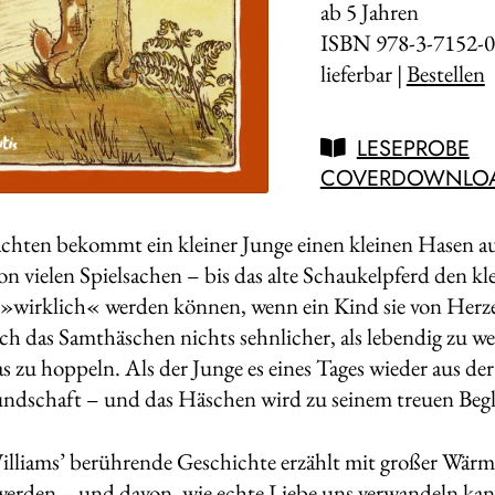
ab 5 Jahren
ISBN 978-3-7152-0
lieferbar |
Bestellen
LESEPROBE
COVERDOWNLO
hten bekommt ein kleiner Junge einen kleinen Hasen aus
on vielen Spielsachen – bis das alte Schaukelpferd den kl
 »wirklich« werden können, wenn ein Kind sie von Herz
ch das Samthäschen nichts sehnlicher, als lebendig zu 
 zu hoppeln. Als der Junge es eines Tages wieder aus der 
undschaft – und das Häschen wird zu seinem treuen Begl
lliams’ berührende Geschichte erzählt mit großer Wä
 werden – und davon, wie echte Liebe uns verwandeln kan