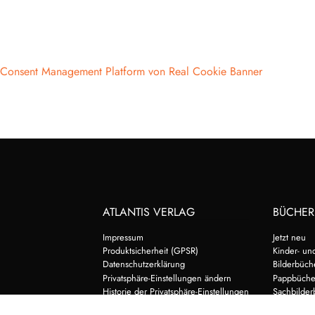
Consent Management Platform von Real Cookie Banner
ATLANTIS VERLAG
BÜCHER
Impressum
Jetzt neu
Produktsicherheit (GPSR)
Kinder- un
Datenschutzerklärung
Bilderbüch
Privatsphäre-Einstellungen ändern
Pappbüche
Historie der Privatsphäre-Einstellungen
Sachbilder
Einwilligungen widerrufen
Zum Vor- u