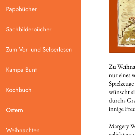
Pappbücher
Sachbilderbücher
Zum Vor- und Selberlesen
Zu Weihnac
Kampa Bunt
nur eines v
Spielzeuge
Kochbuch
wünscht si
durchs Gras
innige Fre
Ostern
Margery Wi
Weihnachten
geliebt zu