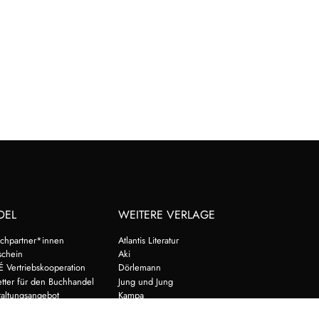
DEL
WEITERE VERLAGE
chpartner*innen
Atlantis Literatur
schein
Aki
É Vertriebskooperation
Dörlemann
tter für den Buchhandel
Jung und Jung
taltungsangebot
Kampa
au
Oktopus