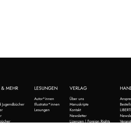
 & MEHR
LESUNGEN
VERLAG
HAN
Autor*innen
Über uns
Anspre
d Jugendbücher
Illustrator*innen
Manuskripte
Bestell
er
Lesungen
Kontakt
LIBERT
r
Newsletter
Newsle
bücher
Lizenzen | Foreign Rights
Verans
nd Selberlesen
Vorsch