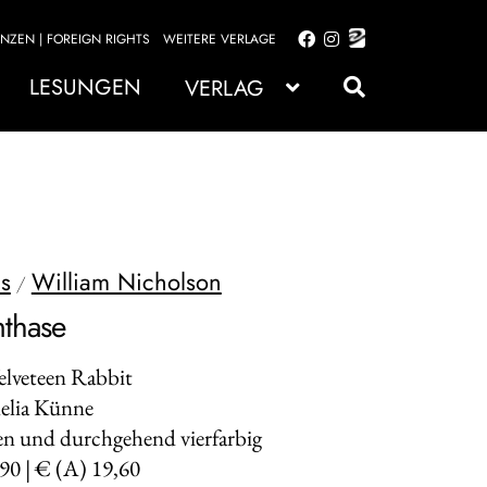
ENZEN | FOREIGN RIGHTS
WEITERE VERLAGE
Zur
Zum
Navigation
Inhalt
LESUNGEN
VERLAG
springen
springen
s
William Nicholson
/
mthase
Velveteen Rabbit
elia Künne
n und durchgehend vierfarbig
,90 | € (A) 19,60