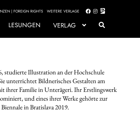
ENZEN | FOREIGN RIGHTS
WEITERE VERLAGE
Zur
Zum
Navigation
Inhalt
LESUNGEN
VERLAG
springen
springen
, studierte Illustration an der Hochschule
e unterrichtet Bildnerisches Gestalten am
t ihrer Familie in Unterägeri. Ihr Erstlingswerk
nominiert, und eines ihrer Werke gehörte zur
Biennale in Bratislava 2019.