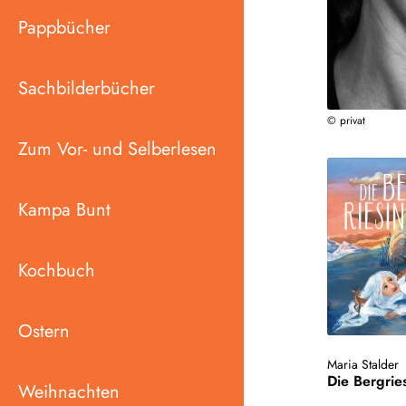
Pappbücher
Sachbilderbücher
© privat
Zum Vor- und Selberlesen
Kampa Bunt
Kochbuch
Ostern
Maria Stalder
Die Bergrie
Weihnachten