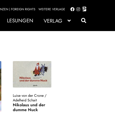
ENZEN | FOREIGN RIGHTS
WEITERE VERLAGE
Zur
Zum
Navigation
Inhalt
LESUNGEN
VERLAG
springen
springen
Luise von der Crone
/
Adelheid Schait
Nikolaus und der
dumme Nuck