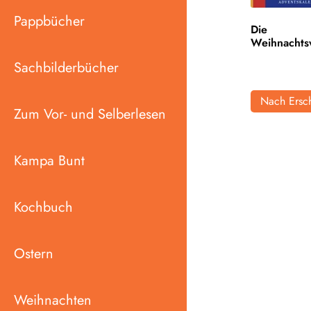
Pappbücher
Die
Weihnachts
Sachbilderbücher
Nach Ersch
Zum Vor- und Selberlesen
Kampa Bunt
Kochbuch
Ostern
Weihnachten