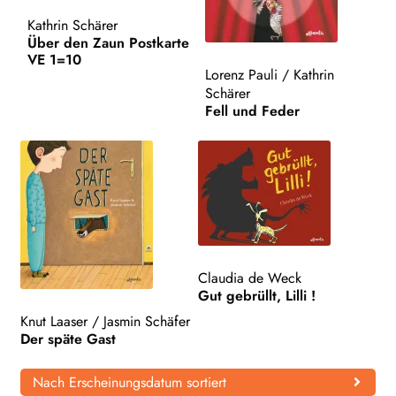
Kathrin Schärer
WEITERE VERLAGE
Über den Zaun Postkarte
VE 1=10
Lorenz Pauli
/
Kathrin
Schärer
Search:
Fell und Feder
Claudia de Weck
Gut gebrüllt, Lilli !
Knut Laaser
/
Jasmin Schäfer
Der späte Gast
Nach Erscheinungsdatum sortiert