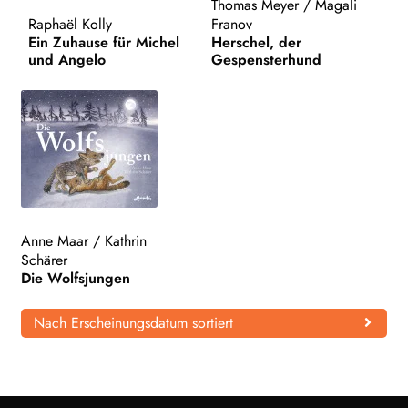
Thomas Meyer
/
Magali
Raphaël Kolly
Franov
WEITERE VERLAGE
Ein Zuhause für Michel
Herschel, der
und Angelo
Gespensterhund
Search:
Anne Maar
/
Kathrin
Schärer
Die Wolfsjungen
Nach Erscheinungsdatum sortiert