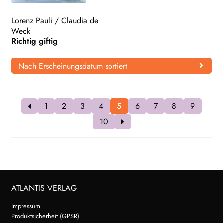
Lorenz Pauli
/
Claudia de
Weck
Richtig giftig
Nach Erscheinungsdatum sortiert
1
2
3
4
5
6
7
8
9
10
ATLANTIS VERLAG
Impressum
Produktsicherheit (GPSR)