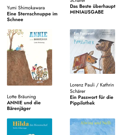
Schärer
Unt
Das Beste überhaupt
VERLAG
Yumi Shimokawara
MINIAUSGABE
aus
Eine Sternschnuppe im
Schnee
Unt
HANDEL
aus
LIZENZEN | FOREIGN RIGHTS
NEWSLETTER
WEITERE VERLAGE
Lorenz Pauli
/
Kathrin
Schärer
Search:
Lotte Bräuning
Ein Passwort für die
ANNIE und die
Pippilothek
Bärenjäger