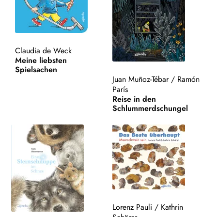
Kampa Bunt
Kochbuch
Claudia de Weck
Meine liebsten
Ostern
Spielsachen
Juan Muñoz-Tébar
/
Ramón
Weihnachten
París
Reise in den
Schlummerdschungel
Postkarten
Materialien
AUTOR*INNEN
ILLUSTRATOR*INNEN
LESUNGEN
Lorenz Pauli
/
Kathrin